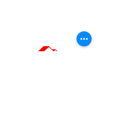
Painting Company
in Geneva
OUR CONTACT
DETAILS
Headquarters: Ch. du Grand-Puits
66,