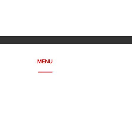
MENU
Meyrin, Geneva
WELCOME
ABOUT
SERVICES
PROJECTS