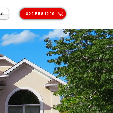
ct
022 558 12 19