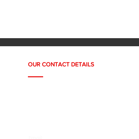
Headquarters: Ch. du Grand-
Puits 66,
1217 Meyrin, Geneva
OUR CONTACT DETAILS
Headquarters: Ch. du Grand-Puits 66,
1217 
Offices: Rue Royaume 9, 1201 Geneva
Téléphone :
022 558 12 19
/
078 668 12 19
Email:
contact@swisspaints.ch