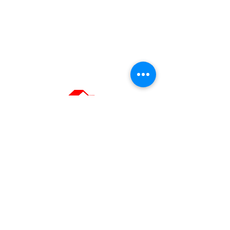
Painting Company
in Geneva
OUR CONTACT
DETAILS
Headquarters: Ch. du Grand-Puits