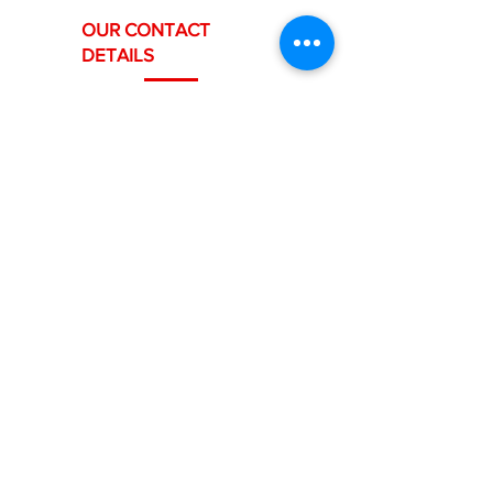
OUR CONTACT
DETAILS
Headquarters: Ch. du Grand-Puits
66,
1217 Meyrin, Geneva
Offices: Rue Royaume 9, 1201 Geneva
Téléphone :
022 558 12 19
/
078 668 12 19
Email:
contact@swisspaints.ch
Horaires : Lun. – Ven. / 07h – 18h00
MENU
WELCOME